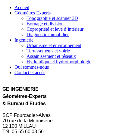
Accueil
Géomètres Experts
Topographie et scanner 3D
Bornage et division
Copropriété et levé d’intérieur
Diagnostic immobilier
Ingénierie
Urbanisme et environnement
Terrassements et voirie
Assainissement et réseaux
Hydraulique et hydromorphologie
Qui sommes-nous
Contact et accès
GE INGENIERIE
Géomètres-Experts
& Bureau d'Etudes
SCP Fourcadier-Alves
70 rue de la Menuiserie
12 100 MILLAU
Tél. 05 65 60 08 56